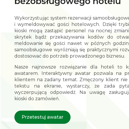
bezobsługowego hotelu
Wykorzystując system rezerwacji samoobsługow
i wymeldowywać gości hotelowych. Dzięki tryb
kioski mogą zastąpić personel na nocnej zmiani
skrytek bądź przekazywania kodów do otwar
meldowanie się gości nawet w późnych godzina
samoobsługowe wyróżniają się praktycznymi roz
dostosować do potrzeb prowadzonego biznesu.
Nasze najnowsze rozwiązanie dla hoteli to 
awatarem. Interaktywny awatar pozwala na 
klientem na zadany temat. Zmęczony klient nie m
tekstu na ekranie, wystarczy, że zada pyta
wyczerpującą odpowiedź. Na uwagę zasługuj
kioski do zamówień.
Przetestuj awatar