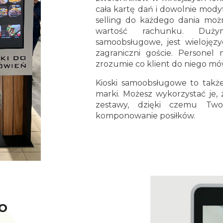
cała kartę dań i dowolnie mod
selling do każdego dania moż
wartość rachunku. Duży
samoobsługowe, jest wielojęz
zagraniczni goście. Personel 
zrozumie co klient do niego mó
Kioski samoobsługowe to takż
marki. Możesz wykorzystać je
zestawy, dzięki czemu Two
komponowanie posiłków.
o