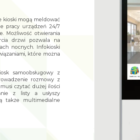
e kioski mogą meldować
ie pracy urządzeń 24/7
e. Możliwość otwierania
cia drzwi pozwala na
ch nocnych. Infokioski
wiązaniami, które można
kiosk samoobsługowy z
prowadzenie rozmowy z
usi czytać dużej ilości
nie z listy a usłyszy
ą także multimedialne