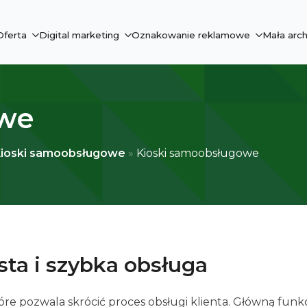
Oferta
Digital marketing
Oznakowanie reklamowe
Mała arch
owe
oKioski samoobsługowe
»
Kioski samoobsługowe
ta i szybka obsługa
e pozwala skrócić proces obsługi klienta. Główną funk