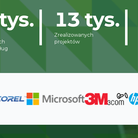
tys.
13
tys.
Zrealizowanych
ch
projektów
sług