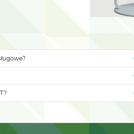
sługowe?
IT?