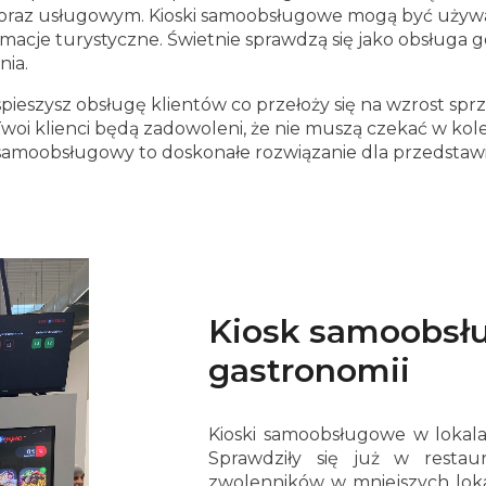
raz usługowym. Kioski samoobsługowe mogą być używan
cje turystyczne. Świetnie sprawdzą się jako obsługa go
nia.
eszysz obsługę klientów co przełoży się na wzrost spr
woi klienci będą zadowoleni, że nie muszą czekać w kol
 samoobsługowy to doskonałe rozwiązanie dla przedstawic
Kiosk samoobsł
gastronomii
Kioski samoobsługowe w lokala
Sprawdziły się już w restaur
zwolenników w mniejszych loka